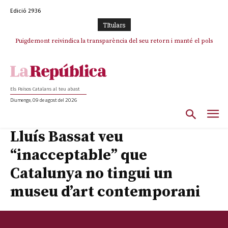
Edició 2936
TItulars
Puigdemont reivindica la transparència del seu retorn i manté el pols
ferm per la plena llibertat dels encausats
Els Països Catalans al teu abast
Diumenge, 09 de agost del 2026
Lluís Bassat veu
“inacceptable” que
Catalunya no tingui un
museu d’art contemporani