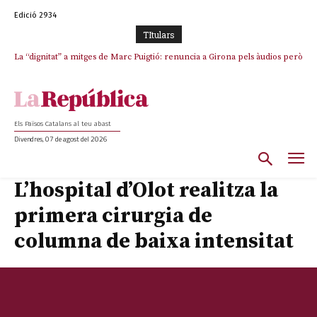
Edició 2934
TItulars
La “dignitat” a mitges de Marc Puigtió: renuncia a Girona pels àudios però
s’aferra als càrrecs remunerats de Sant Julià i el Consell Comarcal
Els Països Catalans al teu abast
Divendres, 07 de agost del 2026
L’hospital d’Olot realitza la
primera cirurgia de
columna de baixa intensitat