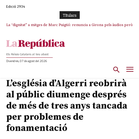
Edició 2934
TItulars
La “dignitat” a mitges de Marc Puigtió: renuncia a Girona pels àudios però
s’aferra als càrrecs remunerats de Sant Julià i el Consell Comarcal
Els Països Catalans al teu abast
Divendres, 07 de agost del 2026
L’església d’Algerri reobrirà
al públic diumenge després
de més de tres anys tancada
per problemes de
fonamentació