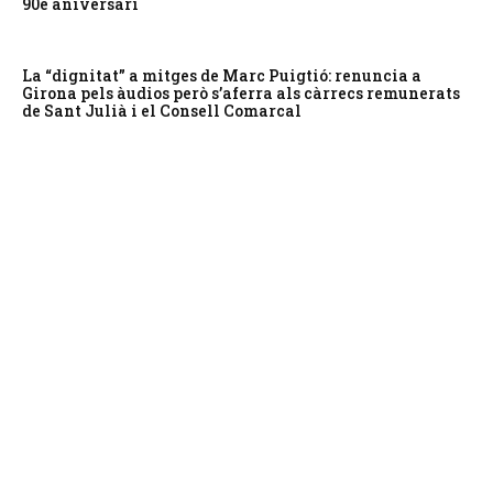
90è aniversari
La “dignitat” a mitges de Marc Puigtió: renuncia a
Girona pels àudios però s’aferra als càrrecs remunerats
de Sant Julià i el Consell Comarcal