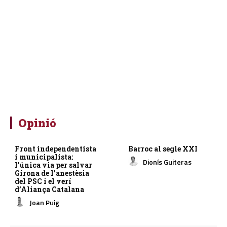
Opinió
Front independentista
Barroc al segle XXI
i municipalista:
Dionís Guiteras
l’única via per salvar
Girona de l’anestèsia
del PSC i el verí
d’Aliança Catalana
Joan Puig