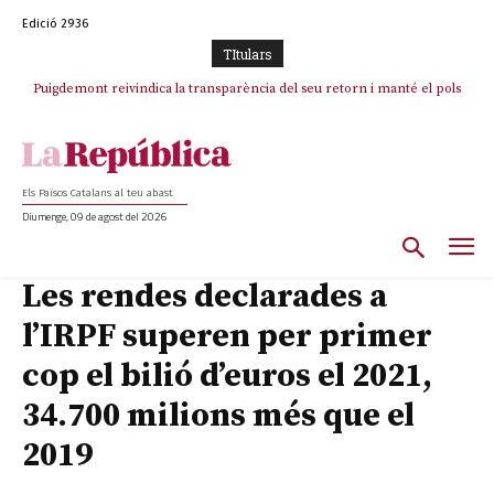
Edició 2936
TItulars
Puigdemont reivindica la transparència del seu retorn i manté el pols
ferm per la plena llibertat dels encausats
Els Països Catalans al teu abast
Diumenge, 09 de agost del 2026
Les rendes declarades a
l’IRPF superen per primer
cop el bilió d’euros el 2021,
34.700 milions més que el
2019