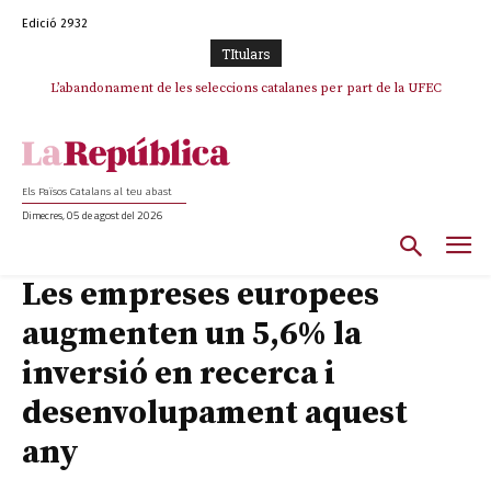
Edició 2932
TItulars
L’abandonament de les seleccions catalanes per part de la UFEC
espanyolitza l’esport del país
Els Països Catalans al teu abast
Dimecres, 05 de agost del 2026
Les empreses europees
augmenten un 5,6% la
inversió en recerca i
desenvolupament aquest
any