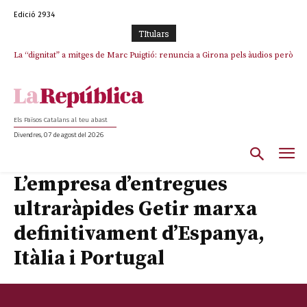
Edició 2934
TItulars
La “dignitat” a mitges de Marc Puigtió: renuncia a Girona pels àudios però
s’aferra als càrrecs remunerats de Sant Julià i el Consell Comarcal
Els Països Catalans al teu abast
Divendres, 07 de agost del 2026
L’empresa d’entregues
ultraràpides Getir marxa
definitivament d’Espanya,
Itàlia i Portugal