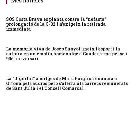
Més notícies
SOS Costa Brava es planta contra la “nefasta”
prolongació de la C-32 i n’exigeix la retirada
immediata
La memòria viva de Josep Sunyol uneix l’esport i la
cultura en un emotiu homenatge a Guadarrama pel seu
90è aniversari
La “dignitat” a mitges de Marc Puigtió: renuncia a
Girona pels àudios però s’aferra als càrrecs remunerats
de Sant Julià i el Consell Comarcal