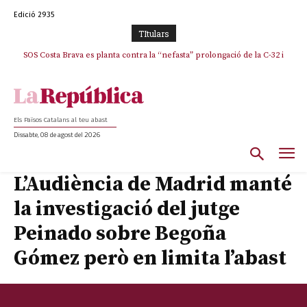
Edició 2935
TItulars
SOS Costa Brava es planta contra la “nefasta” prolongació de la C-32 i
n’exigeix la retirada immediata
Els Països Catalans al teu abast
Dissabte, 08 de agost del 2026
L’Audiència de Madrid manté
la investigació del jutge
Peinado sobre Begoña
Gómez però en limita l’abast