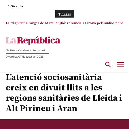
Edició 2934
TItulars
La “dignitat” a mitges de Marc Puigtió: renuncia a Girona pels àudios però
s’aferra als càrrecs remunerats de Sant Julià i el Consell Comarcal
Els Països Catalans al teu abast
Divendres, 07 de agost del 2026
L’atenció sociosanitària
creix en divuit llits a les
regions sanitàries de Lleida i
Alt Pirineu i Aran