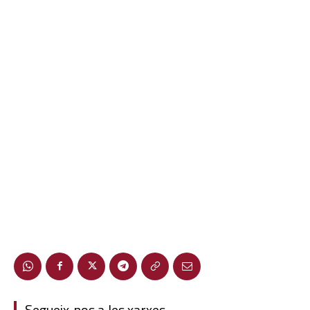
Segueix-nos a les xarxes