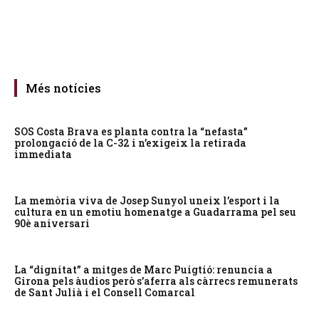
Més notícies
SOS Costa Brava es planta contra la “nefasta”
prolongació de la C-32 i n’exigeix la retirada
immediata
La memòria viva de Josep Sunyol uneix l’esport i la
cultura en un emotiu homenatge a Guadarrama pel seu
90è aniversari
La “dignitat” a mitges de Marc Puigtió: renuncia a
Girona pels àudios però s’aferra als càrrecs remunerats
de Sant Julià i el Consell Comarcal