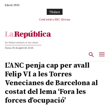
Edició 2933
TItulars
Crisi total a ERC Girona
Els Països Catalans al teu abast
Dijous, 06 de agost del 2026
L’ANC penja cap per avall
Felip VI a les Torres
Venecianes de Barcelona al
costat del lema ‘Fora les
forces d’ocupació’