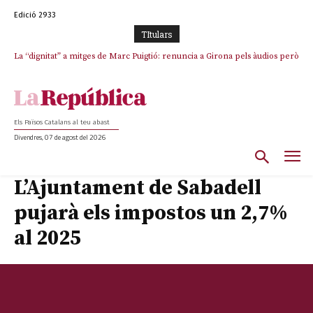
Edició 2933
TItulars
La “dignitat” a mitges de Marc Puigtió: renuncia a Girona pels àudios però
s’aferra als càrrecs remunerats de Sant Julià i el Consell Comarcal
Els Països Catalans al teu abast
Divendres, 07 de agost del 2026
L’Ajuntament de Sabadell
pujarà els impostos un 2,7%
al 2025