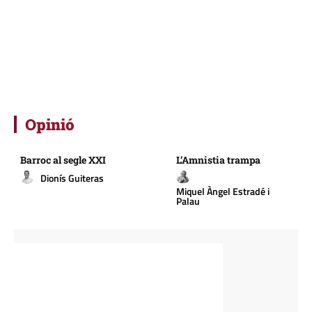
Opinió
Barroc al segle XXI
L’Amnistia trampa
Dionís Guiteras
Miquel Àngel Estradé i
Palau