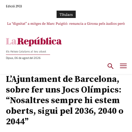
Edició 2933
TItulars
La “dignitat” a mitges de Marc Puigtió: renuncia a Girona pels àudios però
s’aferra als càrrecs remunerats de Sant Julià i el Consell Comarcal
Els Països Catalans al teu abast
Dijous, 06 de agost del 2026
L’Ajuntament de Barcelona,
sobre fer uns Jocs Olímpics:
“Nosaltres sempre hi estem
oberts, sigui pel 2036, 2040 o
2044”