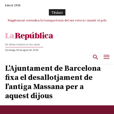
Edició 2936
TItulars
Puigdemont reivindica la transparència del seu retorn i manté el pols
Portugal acusa Espanya de provocar un “efecte crida” massiu per la seva
ferm per la plena llibertat dels encausats
“manca de regulació” migratòria
Els Països Catalans al teu abast
Diumenge, 09 de agost del 2026
L’Ajuntament de Barcelona
fixa el desallotjament de
l’antiga Massana per a
aquest dijous