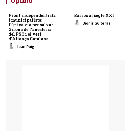
Opinió
Front independentista
Barroc al segle XXI
i municipalista:
Dionís Guiteras
l’única via per salvar
Girona de l’anestèsia
del PSC i el verí
d’Aliança Catalana
Joan Puig