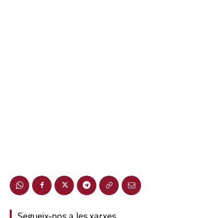
Segueix-nos a les xarxes