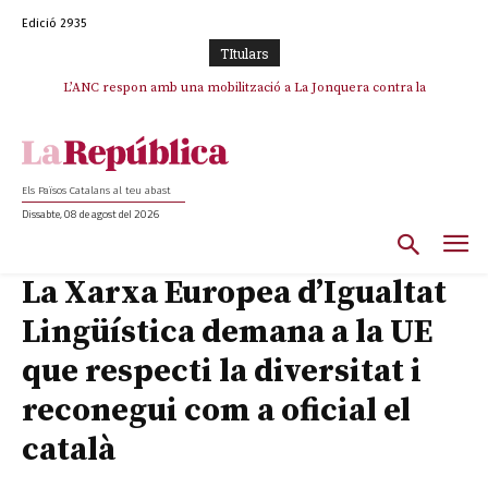
Edició 2935
TItulars
SOS Costa Brava es planta contra la “nefasta” prolongació de la C-32 i
L’ANC respon amb una mobilització a La Jonquera contra la
catalanofòbia i els abusos de la Policia Nacional
n’exigeix la retirada immediata
Els Països Catalans al teu abast
Dissabte, 08 de agost del 2026
La Xarxa Europea d’Igualtat
Lingüística demana a la UE
que respecti la diversitat i
reconegui com a oficial el
català