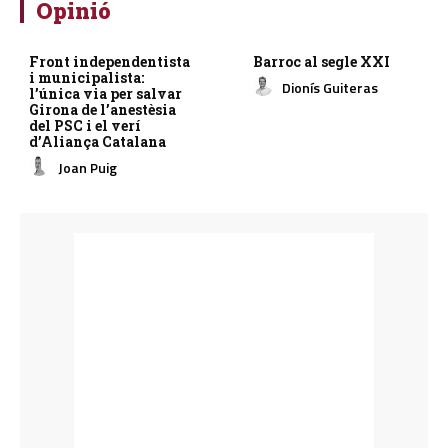
Opinió
Front independentista
Barroc al segle XXI
i municipalista:
Dionís Guiteras
l’única via per salvar
Girona de l’anestèsia
del PSC i el verí
d’Aliança Catalana
Joan Puig