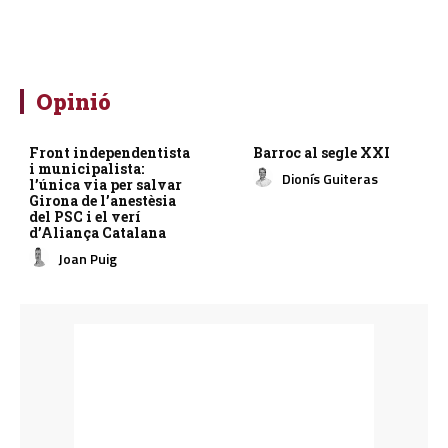
Opinió
Front independentista
Barroc al segle XXI
i municipalista:
Dionís Guiteras
l’única via per salvar
Girona de l’anestèsia
del PSC i el verí
d’Aliança Catalana
Joan Puig