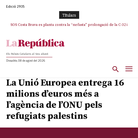
Edició 2935
TItulars
SOS Costa Brava es planta contra la “nefasta” prolongació de la C-32 i
La memòria viva de Josep Sunyol uneix l’esport i la cultura en un emotiu
homenatge a Guadarrama pel seu 90è aniversari
n’exigeix la retirada immediata
Els Països Catalans al teu abast
Dissabte, 08 de agost del 2026
La Unió Europea entrega 16
milions d’euros més a
l’agència de l’ONU pels
refugiats palestins