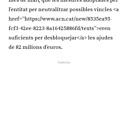
mes de març que les mesures adoptades per
l’entitat per neutralitzar possibles vincles <a
href=”https://www.acn.cat/new/8535ea95-
fcf3-42ee-8223-8a16425886fd/texts”>eren
suficients per desbloquejar</a> les ajudes
de 82 milions d’euros.
Publicitat