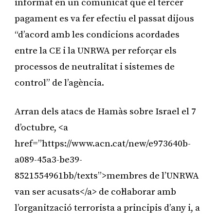
informat en un comunicat que el tercer
pagament es va fer efectiu el passat dijous
“d’acord amb les condicions acordades
entre la CE i la UNRWA per reforçar els
processos de neutralitat i sistemes de
control” de l’agència.
Arran dels atacs de Hamàs sobre Israel el 7
d’octubre, <a
href=”https://www.acn.cat/new/e973640b-
a089-45a3-be39-
8521554961bb/texts”>membres de l’UNRWA
van ser acusats</a> de col·laborar amb
l’organització terrorista a principis d’any i, a