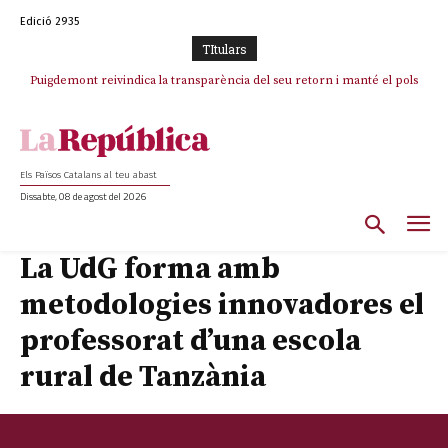
Edició 2935
TItulars
Puigdemont reivindica la transparència del seu retorn i manté el pols
Portugal acusa Espanya de provocar un “efecte crida” massiu per la seva
ferm per la plena llibertat dels encausats
“manca de regulació” migratòria
Els Països Catalans al teu abast
Dissabte, 08 de agost del 2026
La UdG forma amb
metodologies innovadores el
professorat d’una escola
rural de Tanzània