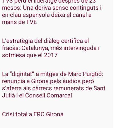
TV3 perd el lideratge després de 23
mesos: Una deriva sense continguts i
en clau espanyola deixa el canal a
mans de TVE
L’estratègia del diàleg certifica el
fracàs: Catalunya, més intervinguda i
sotmesa que el 2017
La “dignitat” a mitges de Marc Puigtió:
renuncia a Girona pels àudios però
s’aferra als càrrecs remunerats de Sant
Julià i el Consell Comarcal
Crisi total a ERC Girona