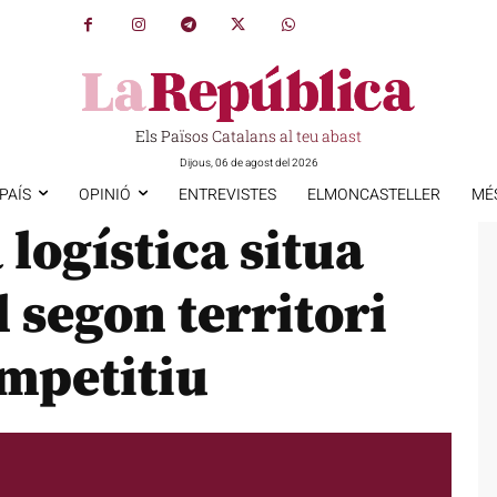
Els Països Catalans al teu abast
Dijous, 06 de agost del 2026
PAÍS
OPINIÓ
ENTREVISTES
ELMONCASTELLER
MÉ
 logística situa
 segon territori
ompetitiu