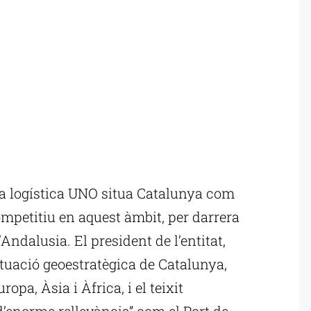
a logística UNO situa Catalunya com
competitiu en aquest àmbit, per darrera
Andalusia. El president de l’entitat,
ituació geoestratègica de Catalunya,
a, Àsia i Àfrica, i el teixit
“d’enorme rellevància” com el Port de