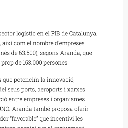
ublicitat
ector logístic en el PIB de Catalunya,
4%, així com el nombre d’empreses
ó (més de 63.500), segons Aranda, que
a prop de 153.000 persones.
 que potenciïn la innovació,
el seus ports, aeroports i xarxes
ació entre empreses i organismes
’UNO. Aranda també proposa oferir
dor “favorable” que incentivi les
 entorn propici per al creixement