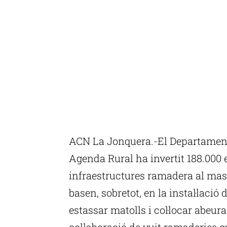
ACN La Jonquera.-El Departament 
Agenda Rural ha invertit 188.000 e
infraestructures ramadera al mass
basen, sobretot, en la instal·lació
estassar matolls i col·locar abeur
col·laboració de vuit ramaderies 