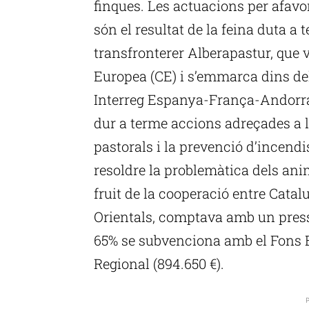
finques. Les actuacions per afavori
són el resultat de la feina duta a
transfronterer Alberapastur, que 
Europea (CE) i s’emmarca dins del
Interreg Espanya-França-Andorra.
dur a terme accions adreçades a la
pastorals i la prevenció d’incendi
resoldre la problemàtica dels anim
fruit de la cooperació entre Catal
Orientals, comptava amb un pressu
65% se subvenciona amb el Fons
Regional (894.650 €).
P