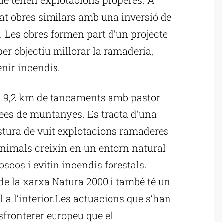
t obres similars amb una inversió de
. Les obres formen part d’un projecte
er objectiu millorar la ramaderia,
nir incendis.
b 9,2 km de tancaments amb pastor
rees de muntanyes. Es tracta d’una
pastura de vuit explotacions ramaderes
 animals creixin en un entorn natural
scos i evitin incendis forestals.
 de la xarxa Natura 2000 i també té un
 a l’interior.Les actuacions que s’han
sfronterer europeu que el