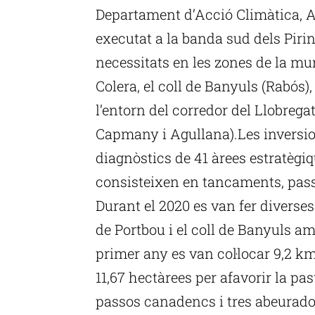
Departament d’Acció Climàtica, 
executat a la banda sud dels Piri
necessitats en les zones de la m
Colera, el coll de Banyuls (Rabós), 
l’entorn del corredor del Llobrega
Capmany i Agullana).Les inversio
diagnòstics de 41 àrees estratègi
consisteixen en tancaments, passo
Durant el 2020 es van fer diverse
de Portbou i el coll de Banyuls a
primer any es van col·locar 9,2 km
11,67 hectàrees per afavorir la pas
passos canadencs i tres abeurador