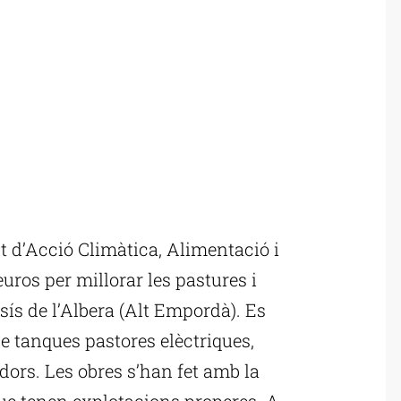
d’Acció Climàtica, Alimentació i
uros per millorar les pastures i
ís de l’Albera (Alt Empordà). Es
 de tanques pastores elèctriques,
adors. Les obres s’han fet amb la
que tenen explotacions properes. A