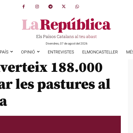
Els Països Catalans al teu abast
Divendres, 07 de agost del 2026
PAÍS
OPINIÓ
ENTREVISTES
ELMONCASTELLER
MÉ
nverteix 188.000
r les pastures al
ra