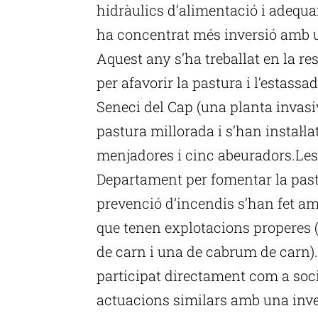
hidràulics d’alimentació i adequar
ha concentrat més inversió amb u
Aquest any s’ha treballat en la re
per afavorir la pastura i l’estass
Seneci del Cap (una planta invas
pastura millorada i s’han instal·l
menjadores i cinc abeuradors.Les
Departament per fomentar la pastu
prevenció d’incendis s’han fet am
que tenen explotacions properes (
de carn i una de cabrum de carn)
participat directament com a soci
actuacions similars amb una inver