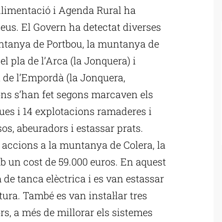
Alimentació i Agenda Rural ha
neus. El Govern ha detectat diverses
untanya de Portbou, la muntanya de
el pla de l’Arca (la Jonquera) i
t de l’Empordà (la Jonquera,
ns s’han fet segons marcaven els
ques i 14 explotacions ramaderes i
s, abeuradors i estassar prats.
s accions a la muntanya de Colera, la
mb un cost de 59.000 euros. En aquest
 de tanca elèctrica i es van estassar
tura. També es van instal·lar tres
s, a més de millorar els sistemes