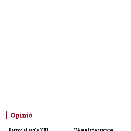
Opinió
Barroc al segle XXI
L’Amnistia trampa