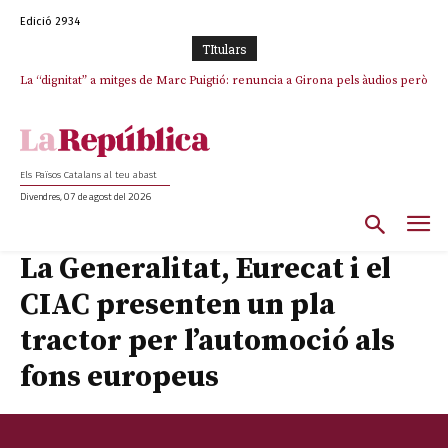
Edició 2934
TItulars
La “dignitat” a mitges de Marc Puigtió: renuncia a Girona pels àudios però
s’aferra als càrrecs remunerats de Sant Julià i el Consell Comarcal
Els Països Catalans al teu abast
Divendres, 07 de agost del 2026
La Generalitat, Eurecat i el
CIAC presenten un pla
tractor per l’automoció als
fons europeus