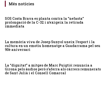
Més notícies
SOS Costa Brava es planta contra la “nefasta”
prolongació de la C-32 i n’exigeix la retirada
immediata
La memòria viva de Josep Sunyol uneix l’esport i la
cultura en un emotiu homenatge a Guadarrama pel seu
90è aniversari
La “dignitat” a mitges de Marc Puigtió: renuncia a
Girona pels àudios però s’aferra als càrrecs remunerats
de Sant Julià i el Consell Comarcal