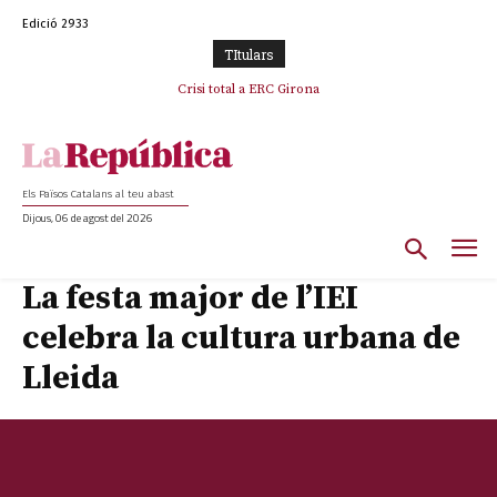
Edició 2933
TItulars
L’abandonament de les seleccions catalanes per part de la UFEC
Crisi total a ERC Girona
espanyolitza l’esport del país
Els Països Catalans al teu abast
Dijous, 06 de agost del 2026
La festa major de l’IEI
celebra la cultura urbana de
Lleida