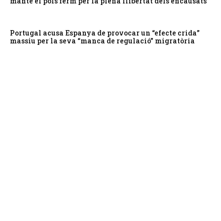
manté el pols ferm per la plena llibertat dels encausats
Portugal acusa Espanya de provocar un “efecte crida”
massiu per la seva “manca de regulació” migratòria