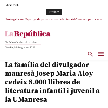
Edició 2935
TItulars
Portugal acusa Espanya de provocar un “efecte crida” massiu per la seva
El col·lapse de l’operació de Marc Puigtió a Girona: desbandada de
l’oportunisme i fracàs de ‘Militància Decidim’
“manca de regulació” migratòria
Els Països Catalans al teu abast
Dissabte, 08 de agost del 2026
La família del divulgador
manresà Josep Maria Aloy
cedeix 8.000 llibres de
literatura infantil i juvenil a
la UManresa