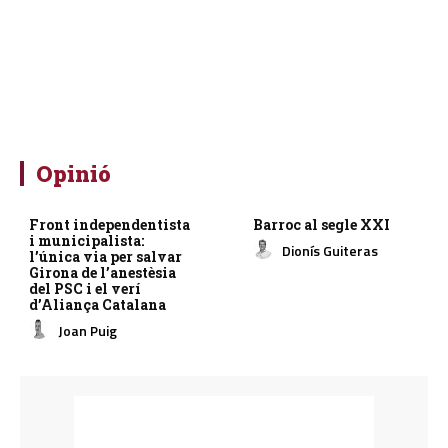
Opinió
Front independentista
Barroc al segle XXI
i municipalista:
Dionís Guiteras
l’única via per salvar
Girona de l’anestèsia
del PSC i el verí
d’Aliança Catalana
Joan Puig