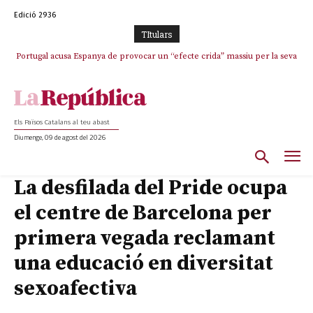
Edició 2936
TItulars
Portugal acusa Espanya de provocar un “efecte crida” massiu per la seva
“manca de regulació” migratòria
Els Països Catalans al teu abast
Diumenge, 09 de agost del 2026
La desfilada del Pride ocupa
el centre de Barcelona per
primera vegada reclamant
una educació en diversitat
sexoafectiva