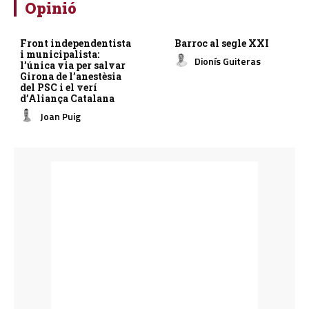
Opinió
Front independentista
Barroc al segle XXI
i municipalista:
Dionís Guiteras
l’única via per salvar
Girona de l’anestèsia
del PSC i el verí
d’Aliança Catalana
Joan Puig