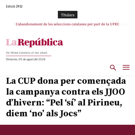
Edició 2932
TItulars
TV3 perd el lideratge després de 23 mesos: Una deriva sense continguts i en
L’abandonament de les seleccions catalanes per part de la UFEC
clau espanyola deixa el canal a mans de TVE
espanyolitza l’esport del país
Els Països Catalans al teu abast
Dimecres, 05 de agost del 2026
La CUP dona per començada
la campanya contra els JJOO
d’hivern: “Pel ‘sí’ al Pirineu,
diem ‘no’ als Jocs”