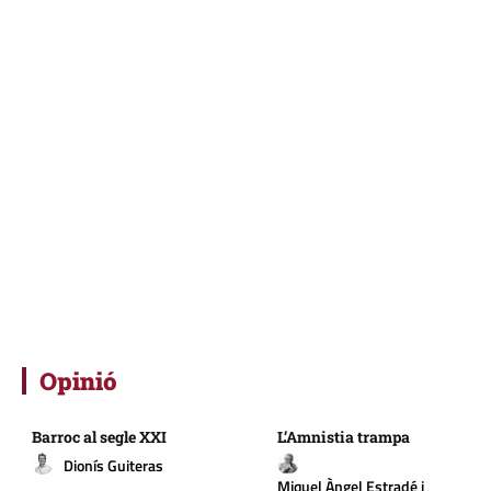
Opinió
Barroc al segle XXI
L’Amnistia trampa
Dionís Guiteras
Miquel Àngel Estradé i