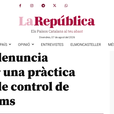
Els Països Catalans al teu abast
Divendres, 07 de agost del 2026
PAÍS
OPINIÓ
ENTREVISTES
ELMONCASTELLER
MÉ
denuncia
 una pràctica
 de control de
oms