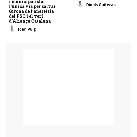
i municipalista:
Dionís Guiteras
l’única via per salvar
Girona de l’anestèsia
del PSC i el verí
d’Aliança Catalana
Joan Puig