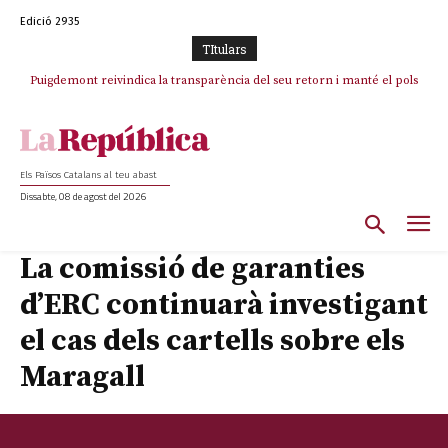
Edició 2935
TItulars
Puigdemont reivindica la transparència del seu retorn i manté el pols
ferm per la plena llibertat dels encausats
Els Països Catalans al teu abast
Dissabte, 08 de agost del 2026
La comissió de garanties
d’ERC continuarà investigant
el cas dels cartells sobre els
Maragall