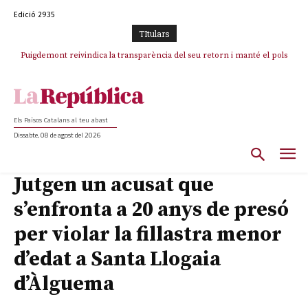
Edició 2935
TItulars
Puigdemont reivindica la transparència del seu retorn i manté el pols
ferm per la plena llibertat dels encausats
Els Països Catalans al teu abast
Dissabte, 08 de agost del 2026
Jutgen un acusat que
s’enfronta a 20 anys de presó
per violar la fillastra menor
d’edat a Santa Llogaia
d’Àlguema