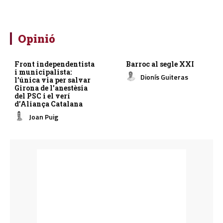
Opinió
Front independentista
Barroc al segle XXI
i municipalista:
Dionís Guiteras
l’única via per salvar
Girona de l’anestèsia
del PSC i el verí
d’Aliança Catalana
Joan Puig