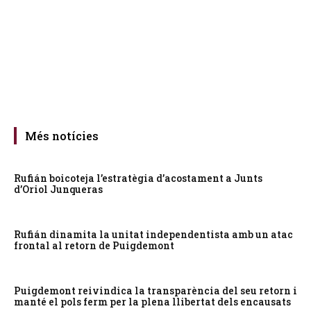
Més notícies
Rufián boicoteja l’estratègia d’acostament a Junts
d’Oriol Junqueras
Rufián dinamita la unitat independentista amb un atac
frontal al retorn de Puigdemont
Puigdemont reivindica la transparència del seu retorn i
manté el pols ferm per la plena llibertat dels encausats