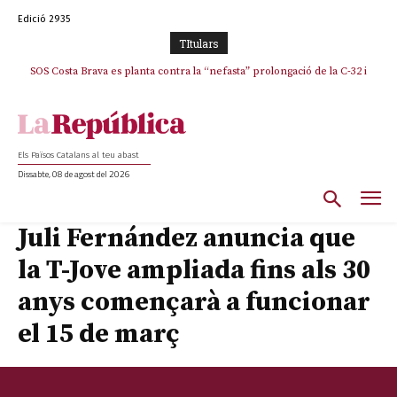
Edició 2935
TItulars
SOS Costa Brava es planta contra la “nefasta” prolongació de la C-32 i
La memòria viva de Josep Sunyol uneix l’esport i la cultura en un emotiu
homenatge a Guadarrama pel seu 90è aniversari
n’exigeix la retirada immediata
Els Països Catalans al teu abast
Dissabte, 08 de agost del 2026
Juli Fernández anuncia que
la T-Jove ampliada fins als 30
anys començarà a funcionar
el 15 de març