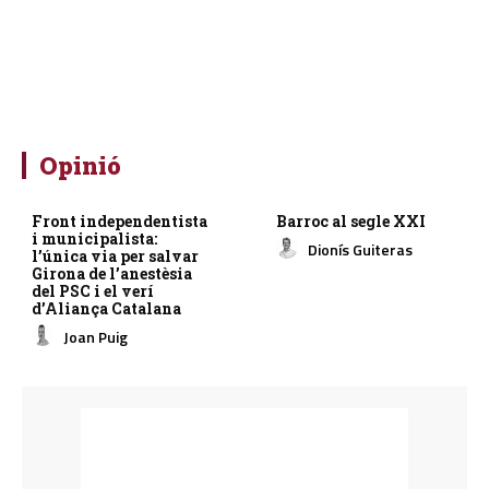
Opinió
Front independentista
Barroc al segle XXI
i municipalista:
Dionís Guiteras
l’única via per salvar
Girona de l’anestèsia
del PSC i el verí
d’Aliança Catalana
Joan Puig