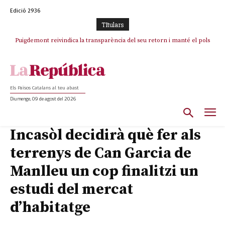
Edició 2936
TItulars
Puigdemont reivindica la transparència del seu retorn i manté el pols
ferm per la plena llibertat dels encausats
Els Països Catalans al teu abast
Diumenge, 09 de agost del 2026
Incasòl decidirà què fer als
terrenys de Can Garcia de
Manlleu un cop finalitzi un
estudi del mercat
d’habitatge