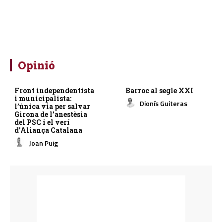
Opinió
Front independentista
Barroc al segle XXI
i municipalista:
Dionís Guiteras
l’única via per salvar
Girona de l’anestèsia
del PSC i el verí
d’Aliança Catalana
Joan Puig