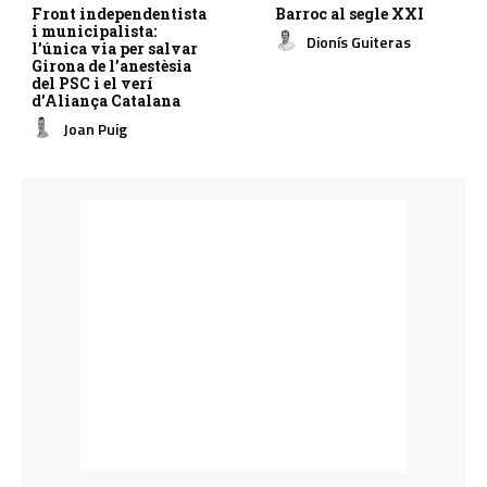
Front independentista
Barroc al segle XXI
i municipalista:
Dionís Guiteras
l’única via per salvar
Girona de l’anestèsia
del PSC i el verí
d’Aliança Catalana
Joan Puig