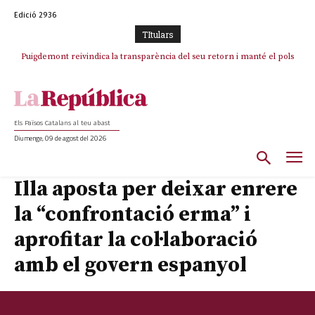
Edició 2936
TItulars
Puigdemont reivindica la transparència del seu retorn i manté el pols
ferm per la plena llibertat dels encausats
Els Països Catalans al teu abast
Diumenge, 09 de agost del 2026
Illa aposta per deixar enrere
la “confrontació erma” i
aprofitar la col·laboració
amb el govern espanyol