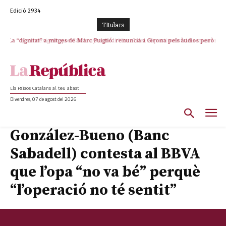
Edició 2934
TItulars
La “dignitat” a mitges de Marc Puigtió: renuncia a Girona pels àudios però
Junts exigeix que Catalunya quedi “fora” del repartiment dels menors
s’aferra als càrrecs remunerats de Sant Julià i el Consell Comarcal
migrants de Ceuta
Els Països Catalans al teu abast
Divendres, 07 de agost del 2026
González-Bueno (Banc
Sabadell) contesta al BBVA
que l’opa “no va bé” perquè
“l’operació no té sentit”