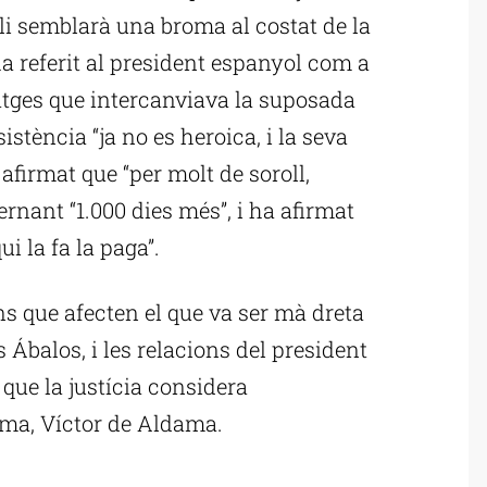
 li semblarà una broma al costat de la
’ha referit al president espanyol com a
satges que intercanviava la suposada
istència “ja no es heroica, i la seva
afirmat que “per molt de soroll,
ernant “1.000 dies més”, i ha afirmat
ui la fa la paga”.
ns que afecten el que va ser mà dreta
 Ábalos, i les relacions del president
que la justícia considera
ama, Víctor de Aldama.
ublicitat