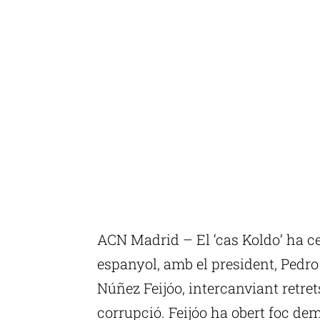
ACN Madrid – El ‘cas Koldo’ ha ce
espanyol, amb el president, Pedro S
Núñez Feijóo, intercanviant retret
corrupció. Feijóo ha obert foc de