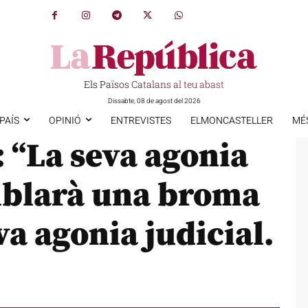
Els Països Catalans al teu abast
Dissabte, 08 de agost del 2026
PAÍS
OPINIÓ
ENTREVISTES
ELMONCASTELLER
MÉ
: “La seva agonia
emblarà una broma
eva agonia judicial.