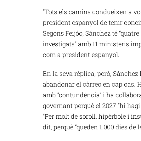
“Tots els camins condueixen a vos
president espanyol de tenir conei
Segons Feijóo, Sánchez té “quatre c
investigats” amb 11 ministeris imp
com a president espanyol.
En la seva rèplica, però, Sánchez 
abandonar el càrrec en cap cas. H
amb “contundència” i ha col·labor
governant perquè el 2027 “hi hag
“Per molt de soroll, hipèrbole i in
dit, perquè “queden 1.000 dies de le