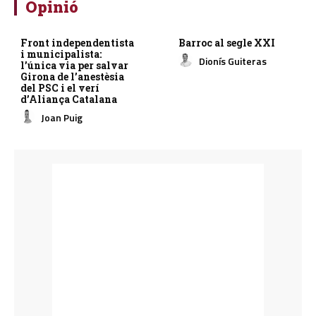
Opinió
Front independentista
Barroc al segle XXI
i municipalista:
Dionís Guiteras
l’única via per salvar
Girona de l’anestèsia
del PSC i el verí
d’Aliança Catalana
Joan Puig