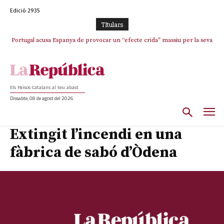
Edició 2935
TItulars
Portugal acusa Espanya de provocar un “efecte crida” massiu per la seva
El col·lapse de l’operació de Marc Puigtió a Girona: desbandada de
l’oportunisme i fracàs de ‘Militància Decidim’
“manca de regulació” migratòria
Els Països Catalans al teu abast
Dissabte, 08 de agost del 2026
Extingit l’incendi en una
fàbrica de sabó d’Òdena