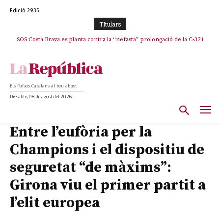
Edició 2935
TItulars
SOS Costa Brava es planta contra la “nefasta” prolongació de la C-32 i
La memòria viva de Josep Sunyol uneix l’esport i la cultura en un emotiu
homenatge a Guadarrama pel seu 90è aniversari
n’exigeix la retirada immediata
Els Països Catalans al teu abast
Dissabte, 08 de agost del 2026
Entre l’eufòria per la
Champions i el dispositiu de
seguretat “de màxims”:
Girona viu el primer partit a
l’elit europea