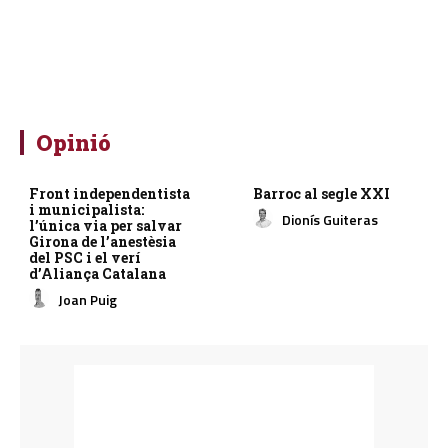
Opinió
Front independentista
Barroc al segle XXI
i municipalista:
Dionís Guiteras
l’única via per salvar
Girona de l’anestèsia
del PSC i el verí
d’Aliança Catalana
Joan Puig