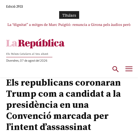
Edició 2933
TItulars
Junts exigeix que Catalunya quedi “fora” del repartiment dels menors
migrants de Ceuta
Els Països Catalans al teu abast
Divendres, 07 de agost del 2026
Els republicans coronaran
Trump com a candidat a la
presidència en una
Convenció marcada per
l’intent d’assassinat