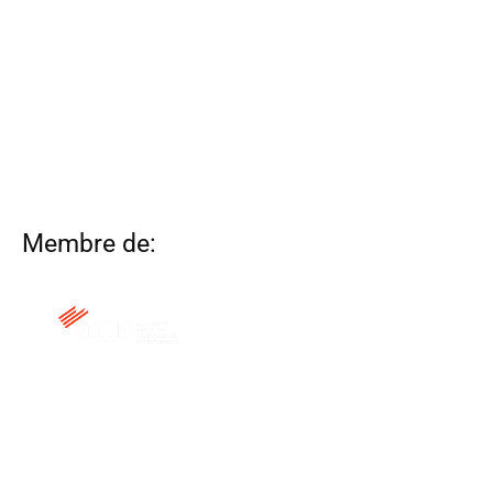
Membre de:
QUI SOM
CONTACTA
ALTRES WEBS
AVÍS LEGAL
POLÍTICA DE COOKIES