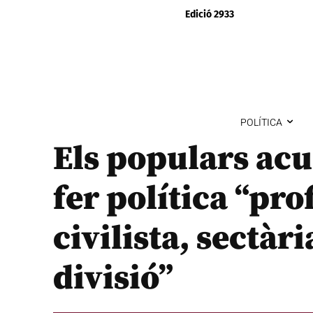
Edició 2933
POLÍTICA
Els populars ac
fer política “p
civilista, sectàri
divisió”