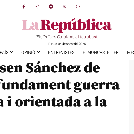
Els Països Catalans al teu abast
Dijous, 06 de agost del 2026
PAÍS
OPINIÓ
ENTREVISTES
ELMONCASTELLER
MÉ
usen Sánchez de
rofundament guerra
a i orientada a la