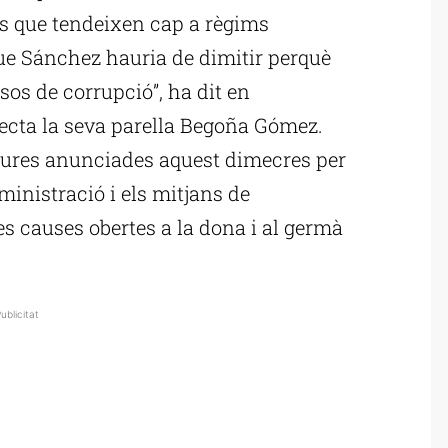
es que tendeixen cap a règims
que Sánchez hauria de dimitir perquè
asos de corrupció”, ha dit en
afecta la seva parella Begoña Gómez.
sures anunciades aquest dimecres per
ministració i els mitjans de
s causes obertes a la dona i al germà
ublicitat