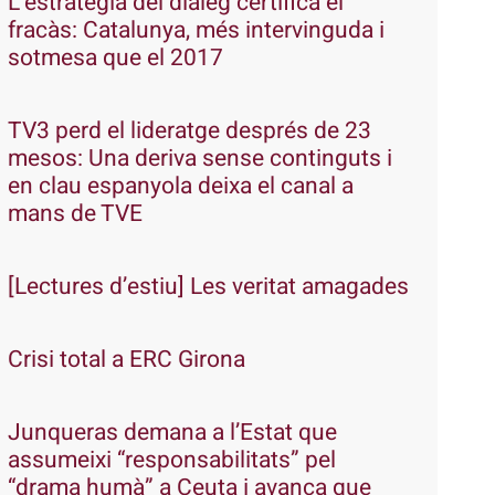
L’estratègia del diàleg certifica el
fracàs: Catalunya, més intervinguda i
sotmesa que el 2017
TV3 perd el lideratge després de 23
mesos: Una deriva sense continguts i
en clau espanyola deixa el canal a
mans de TVE
[Lectures d’estiu] Les veritat amagades
Crisi total a ERC Girona
Junqueras demana a l’Estat que
assumeixi “responsabilitats” pel
“drama humà” a Ceuta i avança que