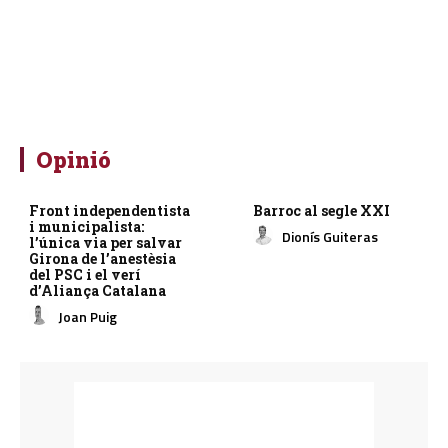
Opinió
Front independentista
Barroc al segle XXI
i municipalista:
Dionís Guiteras
l’única via per salvar
Girona de l’anestèsia
del PSC i el verí
d’Aliança Catalana
Joan Puig