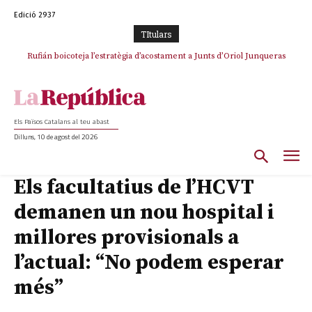
Edició 2937
TItulars
Rufián boicoteja l’estratègia d’acostament a Junts d’Oriol Junqueras
Els Països Catalans al teu abast
Dilluns, 10 de agost del 2026
Els facultatius de l’HCVT
demanen un nou hospital i
millores provisionals a
l’actual: “No podem esperar
més”