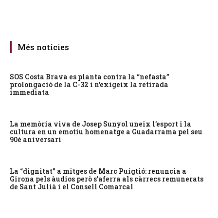
Més notícies
SOS Costa Brava es planta contra la “nefasta”
prolongació de la C-32 i n’exigeix la retirada
immediata
La memòria viva de Josep Sunyol uneix l’esport i la
cultura en un emotiu homenatge a Guadarrama pel seu
90è aniversari
La “dignitat” a mitges de Marc Puigtió: renuncia a
Girona pels àudios però s’aferra als càrrecs remunerats
de Sant Julià i el Consell Comarcal