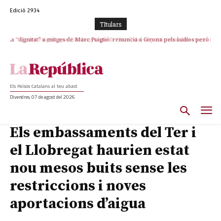
Edició 2934
TItulars
La “dignitat” a mitges de Marc Puigtió: renuncia a Girona pels àudios però
Junts exigeix que Catalunya quedi “fora” del repartiment dels menors
s’aferra als càrrecs remunerats de Sant Julià i el Consell Comarcal
migrants de Ceuta
Els Països Catalans al teu abast
Divendres, 07 de agost del 2026
Els embassaments del Ter i
el Llobregat haurien estat
nou mesos buits sense les
restriccions i noves
aportacions d’aigua