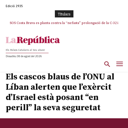
Edició 2935
TItulars
SOS Costa Brava es planta contra la “nefasta” prolongació de la C-32 i
n’exigeix la retirada immediata
Els Països Catalans al teu abast
Dissabte, 08 de agost del 2026
Els cascos blaus de l’ONU al
Líban alerten que l’exèrcit
d’Israel està posant “en
perill” la seva seguretat