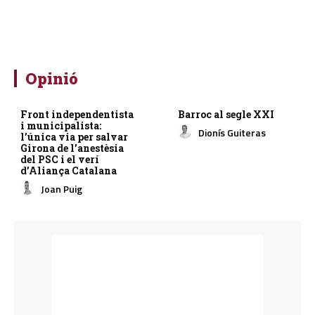
Opinió
Front independentista
Barroc al segle XXI
i municipalista:
Dionís Guiteras
l’única via per salvar
Girona de l’anestèsia
del PSC i el verí
d’Aliança Catalana
Joan Puig