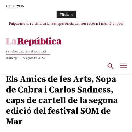
Edició 2936
TItulars
Puigdemont reivindica la transparència del seu retorn i manté el pols
Portugal acusa Espanya de provocar un “efecte crida” massiu per la seva
ferm per la plena llibertat dels encausats
“manca de regulació” migratòria
Els Països Catalans al teu abast
Diumenge, 09 de agost del 2026
Els Amics de les Arts, Sopa
de Cabra i Carlos Sadness,
caps de cartell de la segona
edició del festival SOM de
Mar