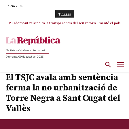
Edició 2936
TItulars
Puigdemont reivindica la transparència del seu retorn i manté el pols
ferm per la plena llibertat dels encausats
Els Països Catalans al teu abast
Diumenge, 09 de agost del 2026
El TSJC avala amb sentència
ferma la no urbanització de
Torre Negra a Sant Cugat del
Vallès