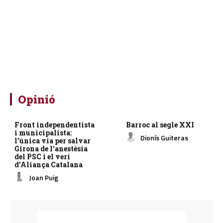
Opinió
Front independentista
Barroc al segle XXI
i municipalista:
Dionís Guiteras
l’única via per salvar
Girona de l’anestèsia
del PSC i el verí
d’Aliança Catalana
Joan Puig