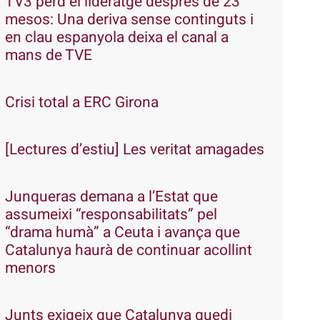
TV3 perd el lideratge després de 23
mesos: Una deriva sense continguts i
en clau espanyola deixa el canal a
mans de TVE
Crisi total a ERC Girona
[Lectures d’estiu] Les veritat amagades
Junqueras demana a l’Estat que
assumeixi “responsabilitats” pel
“drama humà” a Ceuta i avança que
Catalunya haurà de continuar acollint
menors
Junts exigeix que Catalunya quedi