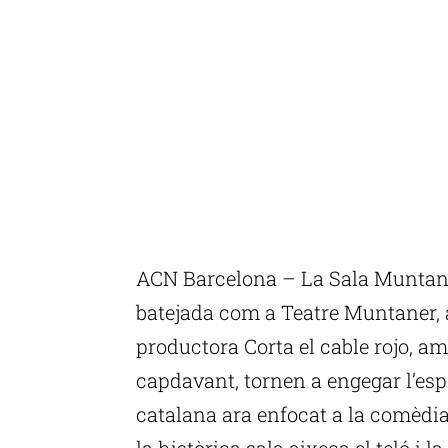
ACN Barcelona – La Sala Muntaner
batejada com a Teatre Muntaner, 
productora Corta el cable rojo, a
capdavant, tornen a engegar l’esp
catalana ara enfocat a la comèdia
la històrica sala aixeca el teló i 