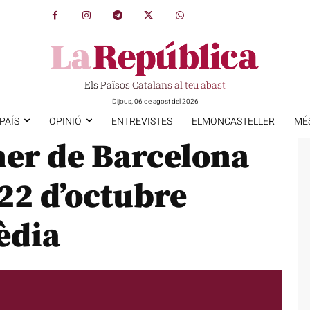
Els Països Catalans al teu abast
Dijous, 06 de agost del 2026
PAÍS
OPINIÓ
ENTREVISTES
ELMONCASTELLER
MÉ
ner de Barcelona
 22 d’octubre
èdia