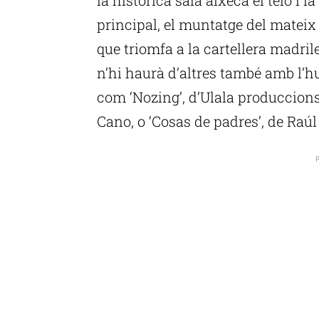
principal, el muntatge del mateix t
que triomfa a la cartellera madril
n’hi haurà d’altres també amb l’h
com ‘Nozing’, d’Ulala produccions
Cano, o ‘Cosas de padres’, de Raú
P