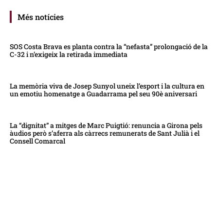
Més notícies
SOS Costa Brava es planta contra la “nefasta” prolongació de la
C-32 i n’exigeix la retirada immediata
La memòria viva de Josep Sunyol uneix l’esport i la cultura en
un emotiu homenatge a Guadarrama pel seu 90è aniversari
La “dignitat” a mitges de Marc Puigtió: renuncia a Girona pels
àudios però s’aferra als càrrecs remunerats de Sant Julià i el
Consell Comarcal