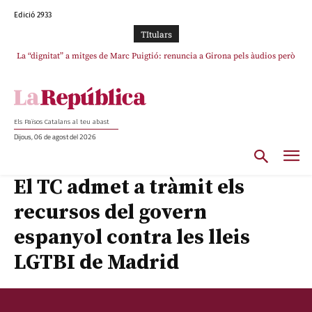
Edició 2933
TItulars
Junts exigeix que Catalunya quedi “fora” del repartiment dels menors
migrants de Ceuta
Els Països Catalans al teu abast
Dijous, 06 de agost del 2026
El TC admet a tràmit els
recursos del govern
espanyol contra les lleis
LGTBI de Madrid