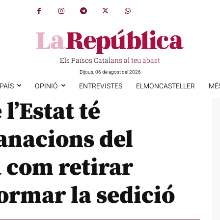
Els Països Catalans al teu abast
Dijous, 06 de agost del 2026
PAÍS
OPINIÓ
ENTREVISTES
ELMONCASTELLER
MÉ
l’Estat té
nacions del
 com retirar
ormar la sedició