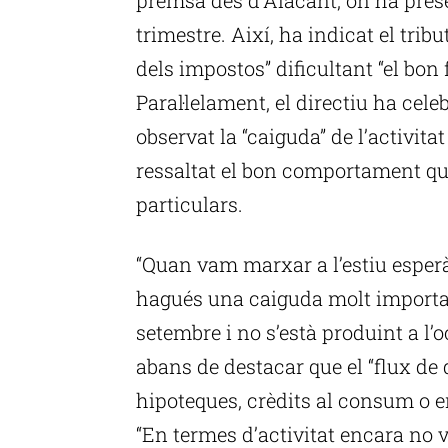
trimestre. Així, ha indicat el tribu
dels impostos” dificultant “el bo
Paral·lelament, el directiu ha cele
observat la “caiguda” de l’activita
ressaltat el bon comportament que
particulars.
“Quan vam marxar a l’estiu esperà
hagués una caiguda molt important
setembre i no s’està produint a l
abans de destacar que el “flux de
hipoteques, crèdits al consum o e
“En termes d’activitat encara no 