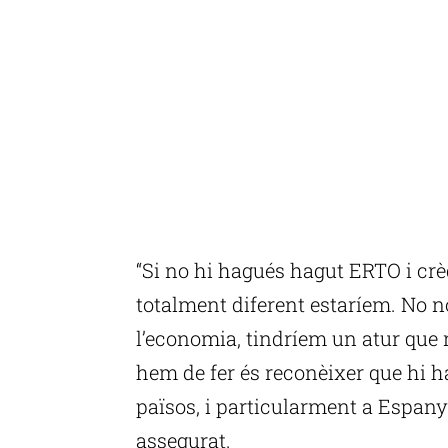
“Si no hi hagués hagut ERTO i crèd
totalment diferent estaríem. No no
l’economia, tindríem un atur que 
hem de fer és reconèixer que hi ha
països, i particularment a Espan
assegurat.