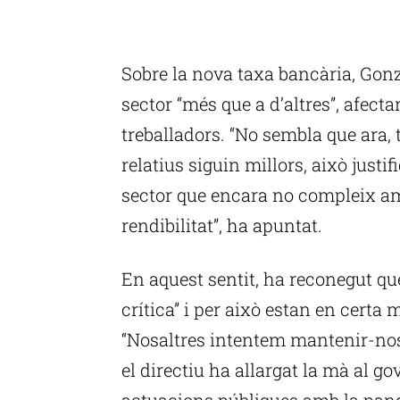
P
Sobre la nova taxa bancària, Gon
sector “més que a d’altres”, afecta
treballadors. “No sembla que ara, t
relatius siguin millors, això justi
sector que encara no compleix am
rendibilitat”, ha apuntat.
En aquest sentit, ha reconegut qu
crítica” i per això estan en certa 
“Nosaltres intentem mantenir-nos 
el directiu ha allargat la mà al g
actuacions públiques amb la pan