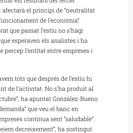
t afectarà el principi de “neutralitat
n funcionament de l’economia”.
brat que passat l’estiu no s’hagi
t que esperaven els analistes i ha
 percep l’entitat entre empreses i
vem tots que després de l’estiu hi
 de l’activitat. No s’ha produït al
’octubre”, ha apuntat González-Bueno
 demanda” que veu el banc en
mpreses continua sent “saludable”.
veiem decreixement”, ha sostingut.