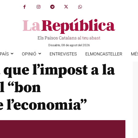
Els Països Catalans al teu abast
Dissabte, 08 de agost del 2026
PAÍS
OPINIÓ
ENTREVISTES
ELMONCASTELLER
MÉ
 que l’impost a la
el “bon
 l’economia”