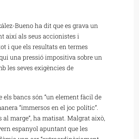
ublicitat
zález-Bueno ha dit que es grava un
nt així als seus accionistes i
ot i que els resultats en termes
fiqui una pressió impositiva sobre un
b les seves exigències de
e els bancs són “un element fàcil de
manera “immersos en el joc polític”.
al marge”, ha matisat. Malgrat això,
overn espanyol apuntant que les
dèmia van ser “extraordinàriament