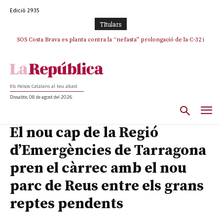
Edició 2935
TItulars
SOS Costa Brava es planta contra la “nefasta” prolongació de la C-32 i
La memòria viva de Josep Sunyol uneix l’esport i la cultura en un emotiu
homenatge a Guadarrama pel seu 90è aniversari
n’exigeix la retirada immediata
Els Països Catalans al teu abast
Dissabte, 08 de agost del 2026
El nou cap de la Regió
d’Emergències de Tarragona
pren el càrrec amb el nou
parc de Reus entre els grans
reptes pendents