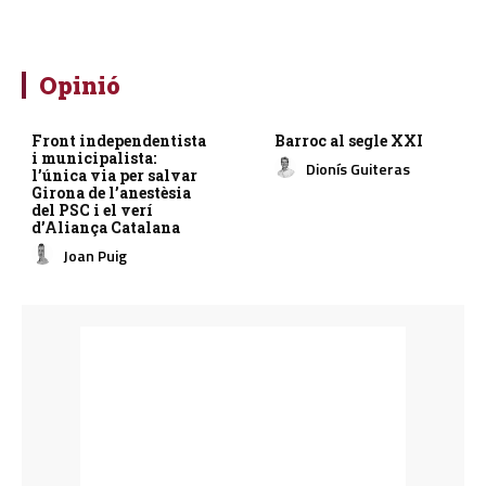
Opinió
Front independentista
Barroc al segle XXI
i municipalista:
Dionís Guiteras
l’única via per salvar
Girona de l’anestèsia
del PSC i el verí
d’Aliança Catalana
Joan Puig