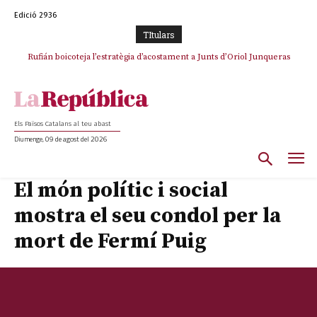
Edició 2936
TItulars
Rufián boicoteja l’estratègia d’acostament a Junts d’Oriol Junqueras
Rufián dinamita la unitat independentista amb un atac frontal al retorn
de Puigdemont
Els Països Catalans al teu abast
Diumenge, 09 de agost del 2026
El món polític i social
mostra el seu condol per la
mort de Fermí Puig