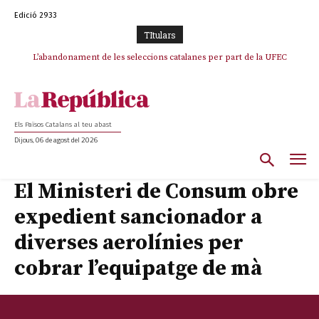
Edició 2933
TItulars
L’abandonament de les seleccions catalanes per part de la UFEC
espanyolitza l’esport del país
Els Països Catalans al teu abast
Dijous, 06 de agost del 2026
El Ministeri de Consum obre
expedient sancionador a
diverses aerolínies per
cobrar l’equipatge de mà