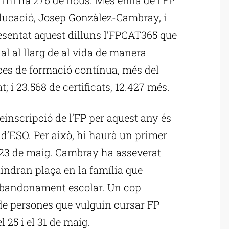
’Educació, Josep Gonzàlez-Cambray, i
esentat aquest dilluns l’FPCAT365 que
al al llarg de al vida de manera
aces de formació contínua, més del
t; i 23.568 de certificats, 12.427 més.
einscripció de l’FP per aquest any és
 d’ESO. Per això, hi haurà un primer
l 23 de maig. Cambray ha asseverat
tindran plaça en la família que
 l’abandonament escolar. Un cop
a de persones que vulguin cursar FP
l 25 i el 31 de maig.