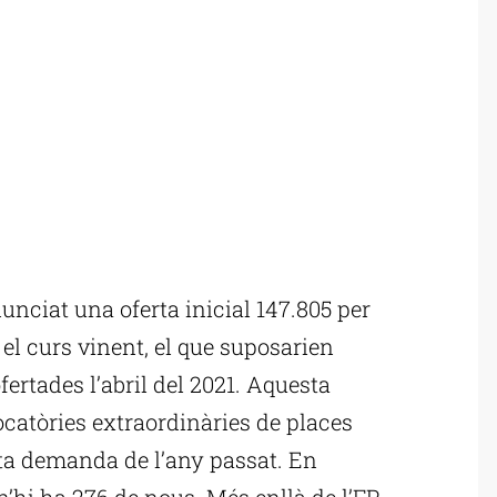
nciat una oferta inicial 147.805 per
 el curs vinent, el que suposarien
fertades l’abril del 2021. Aquesta
catòries extraordinàries de places
lta demanda de l’any passat. En
’hi ha 276 de nous. Més enllà de l’FP