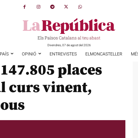
Els Països Catalans al teu abast
Divendres, 07 de agost del 2026
PAÍS
OPINIÓ
ENTREVISTES
ELMONCASTELLER
MÉ
 147.805 places
al curs vinent,
nous