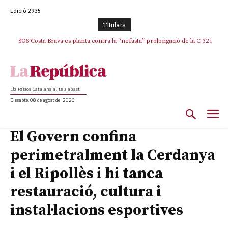
Edició 2935
TItulars
SOS Costa Brava es planta contra la “nefasta” prolongació de la C-32 i
n’exigeix la retirada immediata
Els Països Catalans al teu abast
Dissabte, 08 de agost del 2026
El Govern confina
perimetralment la Cerdanya
i el Ripollès i hi tanca
restauració, cultura i
instal·lacions esportives