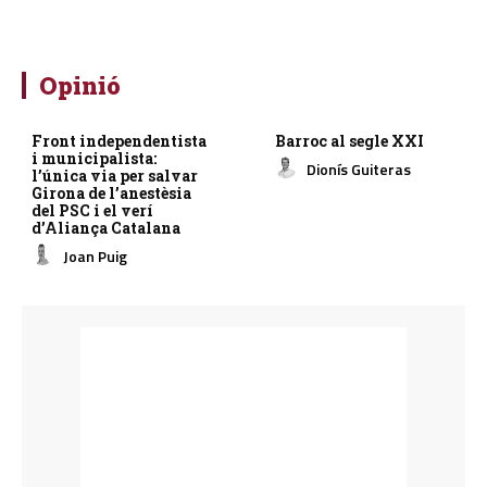
Opinió
Front independentista
Barroc al segle XXI
i municipalista:
Dionís Guiteras
l’única via per salvar
Girona de l’anestèsia
del PSC i el verí
d’Aliança Catalana
Joan Puig