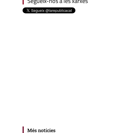
Segueix-nos a les xarxes
Més notícies