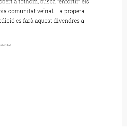
obert a tothom, busca “enfortir” els
òpia comunitat veïnal. La propera
edició es farà aquest divendres a
ublicitat