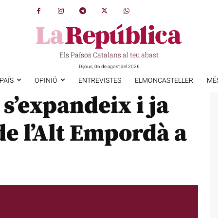
Els Països Catalans al teu abast
Dijous, 06 de agost del 2026
PAÍS
OPINIÓ
ENTREVISTES
ELMONCASTELLER
MÉ
 s’expandeix i ja
e l’Alt Empordà a