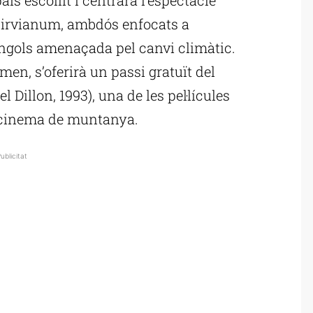
e Cirvianum, ambdós enfocats a
ngols amenaçada pel canvi climàtic.
en, s’oferirà un passi gratuït del
l Dillon, 1993), una de les pel·lícules
l cinema de muntanya.
ublicitat