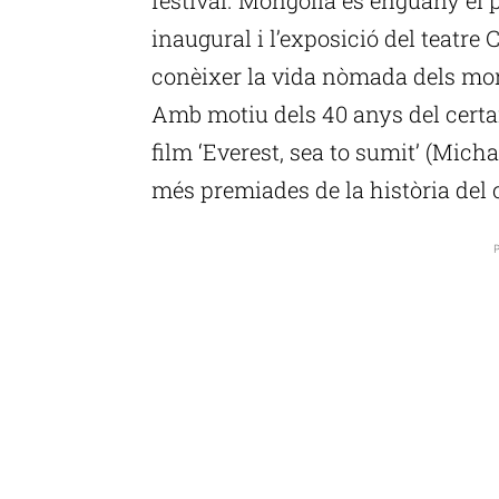
inaugural i l’exposició del teatr
conèixer la vida nòmada dels mo
Amb motiu dels 40 anys del certam
film ‘Everest, sea to sumit’ (Michae
més premiades de la història de
P