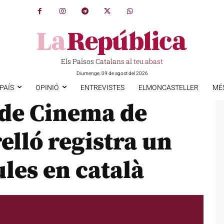
Els Països Catalans al teu abast
Diumenge, 09 de agost del 2026
PAÍS
OPINIÓ
ENTREVISTES
ELMONCASTELLER
MÉ
 de Cinema de
lló registra un
ules en català