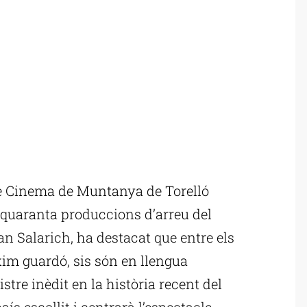
de Cinema de Muntanya de Torelló
 quaranta produccions d’arreu del
an Salarich, ha destacat que entre els
im guardó, sis són en llengua
istre inèdit en la història recent del
ís escollit i centrarà l’espectacle