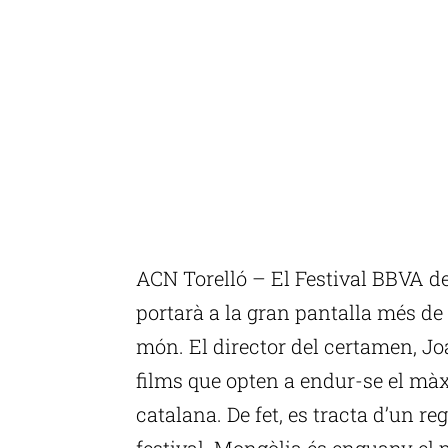
ACN Torelló – El Festival BBVA 
portarà a la gran pantalla més de
món. El director del certamen, Jo
films que opten a endur-se el màx
catalana. De fet, es tracta d’un reg
festival. Mongòlia és enguany el pa